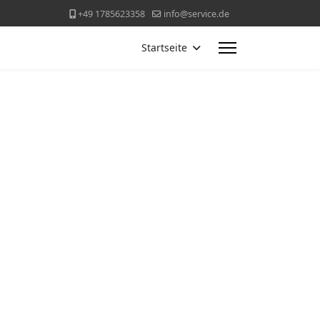
+49 1785623358
info@service.de
Startseite