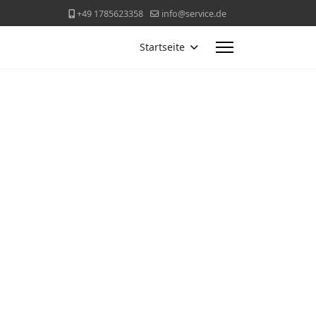
+49 1785623358
info@service.de
Startseite