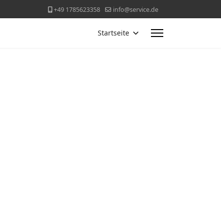
+49 1785623358
info@service.de
Startseite