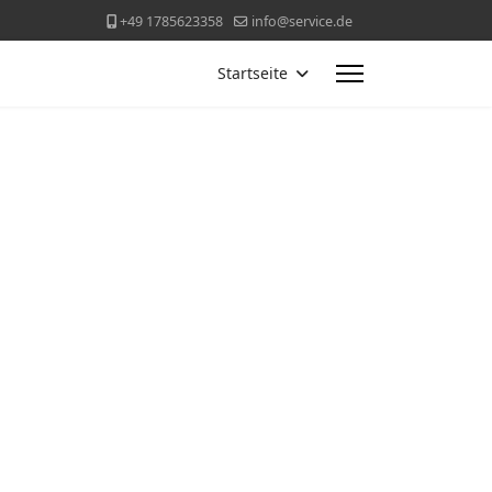
+49 1785623358
info@service.de
Startseite