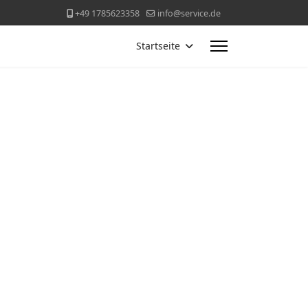
+49 1785623358
info@service.de
Startseite