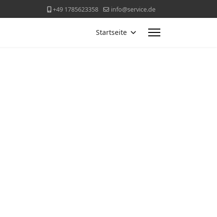
+49 1785623358
info@service.de
Startseite