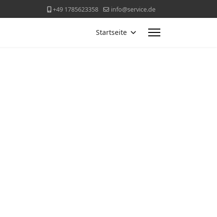
+49 1785623358
info@service.de
Startseite