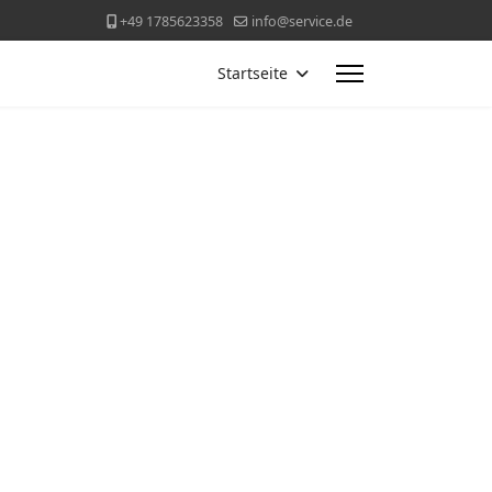
+49 1785623358
info@service.de
Startseite