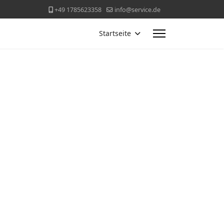
+49 1785623358
info@service.de
Startseite