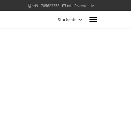
+49 1785623358
info@service.de
Startseite