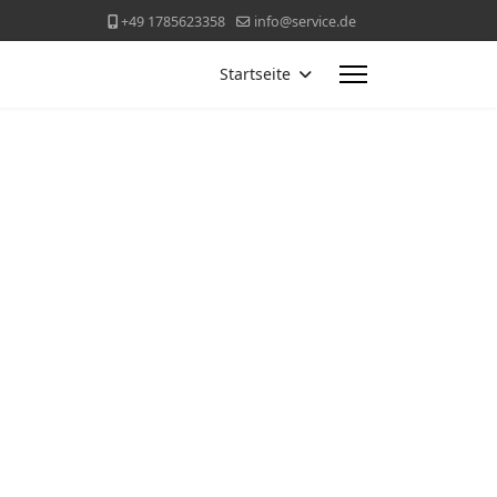
+49 1785623358
info@service.de
Startseite