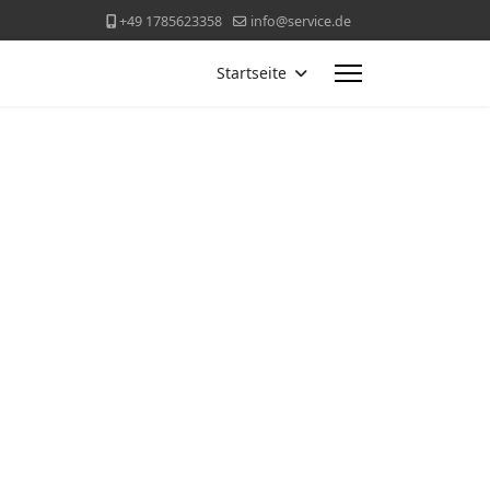
+49 1785623358
info@service.de
Startseite