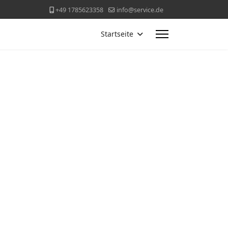
+49 1785623358
info@service.de
Startseite