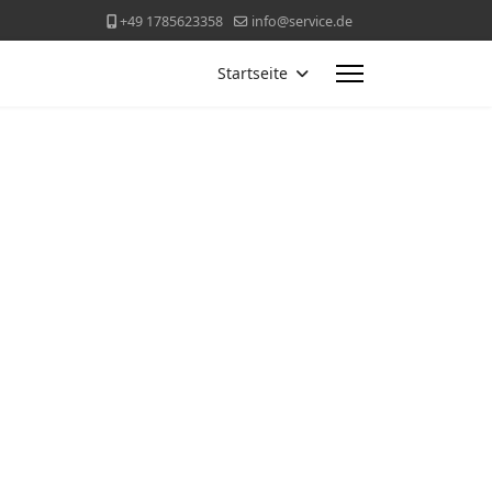
+49 1785623358
info@service.de
Startseite