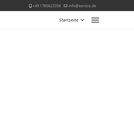
+49 1785623358
info@service.de
Startseite