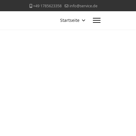
+49 1785623358
info@service.de
Startseite