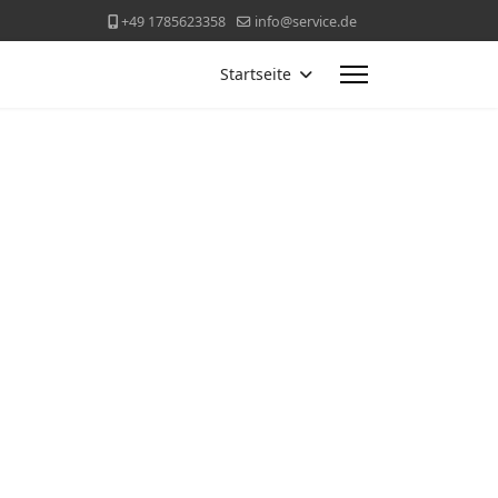
+49 1785623358
info@service.de
Startseite