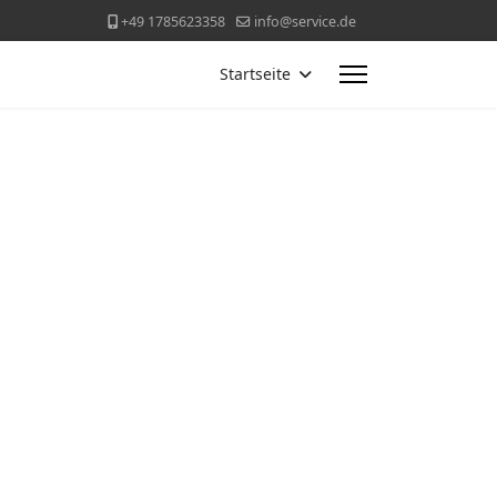
+49 1785623358
info@service.de
Startseite