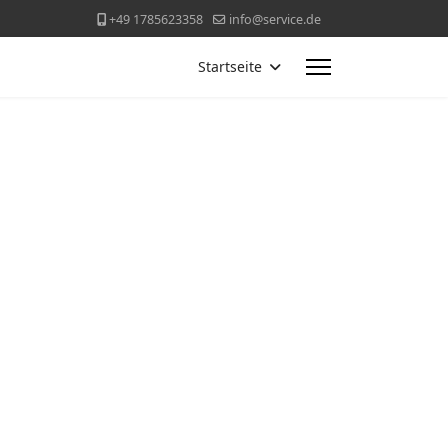
+49 1785623358
info@service.de
Startseite